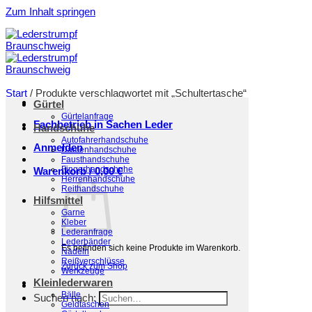
Zum Inhalt springen
Start
/
Produkte verschlagwortet mit „Schultertasche“
Gürtel
Filter
Gürtelanfrage
Fachbetrieb in Sachen Leder
Handschuhe
Autofahrerhandschuhe
Anmelden
Damenhandschuhe
Fausthandschuhe
Fingerhandschuhe
Warenkorb /
0,00
€
Herrenhandschuhe
Reithandschuhe
Hilfsmittel
Garne
Kleber
Lederanfrage
Lederbänder
Es befinden sich keine Produkte im Warenkorb.
Nadeln
Reißverschlüsse
Zurück zum Shop
Werkzeuge
Kleinlederwaren
Bälle
Suchen nach:
Geldtaschen