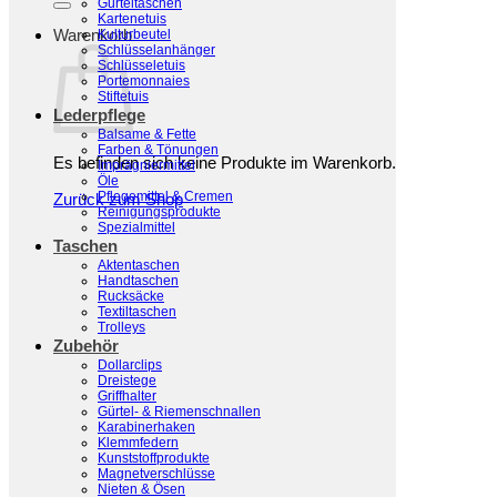
Gürteltaschen
Kartenetuis
Warenkorb
Kulturbeutel
Schlüsselanhänger
Schlüsseletuis
Portemonnaies
Stiftetuis
Lederpflege
Balsame & Fette
Farben & Tönungen
Es befinden sich keine Produkte im Warenkorb.
Imprägniermittel
Öle
Pflegemittel & Cremen
Zurück zum Shop
Reinigungsprodukte
Spezialmittel
Taschen
Aktentaschen
Handtaschen
Rucksäcke
Textiltaschen
Trolleys
Zubehör
Dollarclips
Dreistege
Griffhalter
Gürtel- & Riemenschnallen
Karabinerhaken
Klemmfedern
Kunststoffprodukte
Magnetverschlüsse
Nieten & Ösen