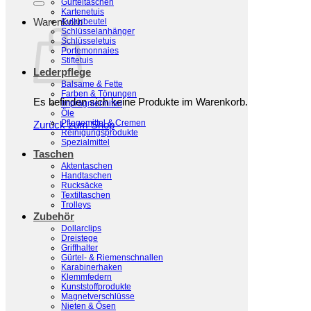
Gürteltaschen
Kartenetuis
Reißverschlüsse
Warenkorb
Kulturbeutel
Schlüsselanhänger
Start
/
Hilfsmittel
/
Reißverschlüsse
Schlüsseletuis
Portemonnaies
Filter
Stiftetuis
Lederpflege
Balsame & Fette
Farben & Tönungen
Es befinden sich keine Produkte im Warenkorb.
Imprägniermittel
Öle
Pflegemittel & Cremen
Zurück zum Shop
Reinigungsprodukte
Spezialmittel
Taschen
Aktentaschen
Handtaschen
Rucksäcke
Textiltaschen
Trolleys
Zubehör
Dollarclips
Dreistege
Griffhalter
Gürtel- & Riemenschnallen
Karabinerhaken
Klemmfedern
Kunststoffprodukte
Magnetverschlüsse
Nieten & Ösen