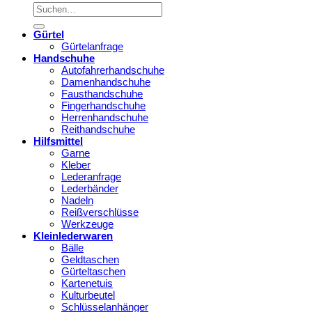
Gürtel
Gürtelanfrage
Handschuhe
Autofahrerhandschuhe
Damenhandschuhe
Fausthandschuhe
Fingerhandschuhe
Herrenhandschuhe
Reithandschuhe
Hilfsmittel
Garne
Kleber
Lederanfrage
Lederbänder
Nadeln
Reißverschlüsse
Werkzeuge
Kleinlederwaren
Bälle
Geldtaschen
Gürteltaschen
Kartenetuis
Kulturbeutel
Schlüsselanhänger