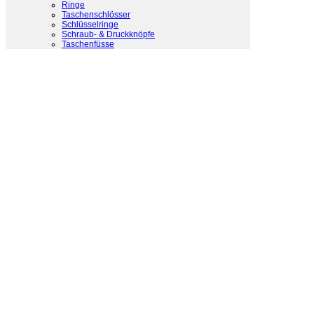
Ringe
Taschenschlösser
Schlüsselringe
Schraub- & Druckknöpfe
Taschenfüsse