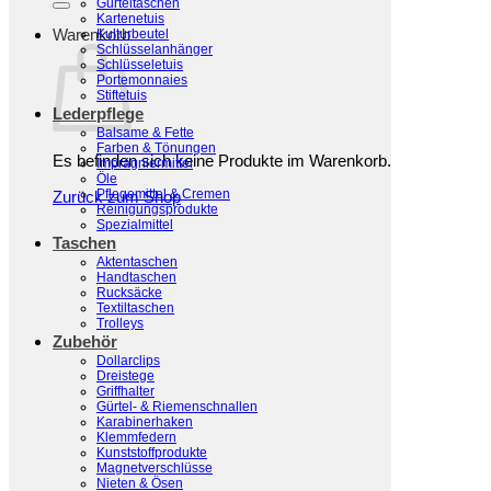
Gürteltaschen
Kartenetuis
Warenkorb
Kulturbeutel
Schlüsselanhänger
Schlüsseletuis
Portemonnaies
Stiftetuis
Lederpflege
Balsame & Fette
Farben & Tönungen
Es befinden sich keine Produkte im Warenkorb.
Imprägniermittel
Öle
Pflegemittel & Cremen
Zurück zum Shop
Reinigungsprodukte
Spezialmittel
Taschen
Aktentaschen
Handtaschen
Rucksäcke
Textiltaschen
Trolleys
Zubehör
Dollarclips
Dreistege
Griffhalter
Gürtel- & Riemenschnallen
Karabinerhaken
Klemmfedern
Kunststoffprodukte
Magnetverschlüsse
Nieten & Ösen