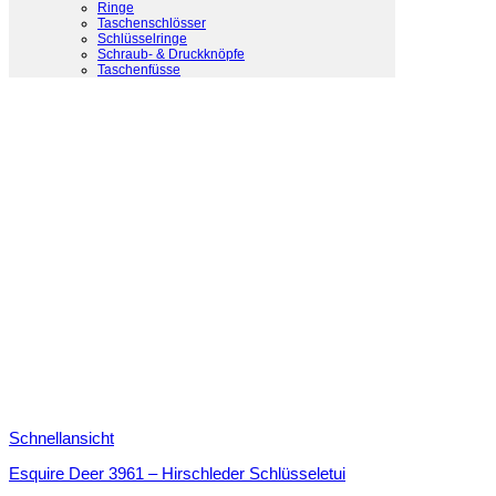
Ringe
Taschenschlösser
Schlüsselringe
Schraub- & Druckknöpfe
Taschenfüsse
Schnellansicht
Esquire Deer 3961 – Hirschleder Schlüsseletui