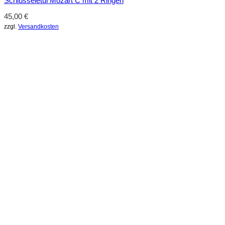
Schlüsseletui Mozart C mit 2 Ringen
45,00
€
zzgl.
Versandkosten