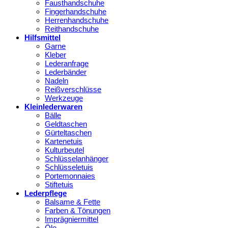
Fausthandschuhe
Fingerhandschuhe
Herrenhandschuhe
Reithandschuhe
Hilfsmittel
Garne
Kleber
Lederanfrage
Lederbänder
Nadeln
Reißverschlüsse
Werkzeuge
Kleinlederwaren
Bälle
Geldtaschen
Gürteltaschen
Kartenetuis
Kulturbeutel
Schlüsselanhänger
Schlüsseletuis
Portemonnaies
Stiftetuis
Lederpflege
Balsame & Fette
Farben & Tönungen
Imprägniermittel
Öle