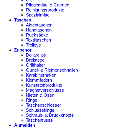
Pflegemittel & Cremen
Reinigungsprodukte
Spezialmittel
Taschen
Aktentaschen
Handtaschen
Rucksäcke
Textiltaschen
Trolleys
Zubehör
Dollarclips
Dreistege
Griffhalter
Gürtel- & Riemenschnallen
Karabinerhaken
Klemmfedern
Kunststoffprodukte
Magnetverschlüsse
Nieten & Ösen
Ringe
Taschenschlösser
Schlüsselringe
Schraub- & Druckknöpfe
Taschenfüsse
Anmelden