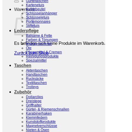
Gürteltaschen
Kartenetuis
Schlüsseletuis
Warenkorb
Kulturbeutel
Schlüsselanhänger
Start
/
Kleinlederwaren
/
Schlüsseletuis
Schlüsseletuis
Portemonnaies
Filter
Stiftetuis
Lederpflege
Balsame & Fette
Farben & Tönungen
Es befinden sich keine Produkte im Warenkorb.
Imprägniermittel
Öle
Pflegemittel & Cremen
Zurück zum Shop
Reinigungsprodukte
Spezialmittel
Taschen
Aktentaschen
Handtaschen
Rucksäcke
Textiltaschen
Trolleys
Zubehör
Dollarclips
Dreistege
Griffhalter
Gürtel- & Riemenschnallen
Karabinerhaken
Klemmfedern
Kunststoffprodukte
Magnetverschlüsse
Nieten & Ösen