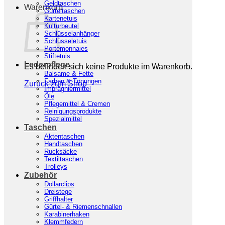
Geldtaschen
Warenkorb
Gürteltaschen
Kartenetuis
Kulturbeutel
Schlüsselanhänger
Schlüsseletuis
Portemonnaies
Stiftetuis
Lederpflege
Es befinden sich keine Produkte im Warenkorb.
Balsame & Fette
Farben & Tönungen
Zurück zum Shop
Imprägniermittel
Öle
Pflegemittel & Cremen
Reinigungsprodukte
Spezialmittel
Taschen
Aktentaschen
Handtaschen
Rucksäcke
Textiltaschen
Trolleys
Zubehör
Dollarclips
Dreistege
Griffhalter
Gürtel- & Riemenschnallen
Karabinerhaken
Klemmfedern