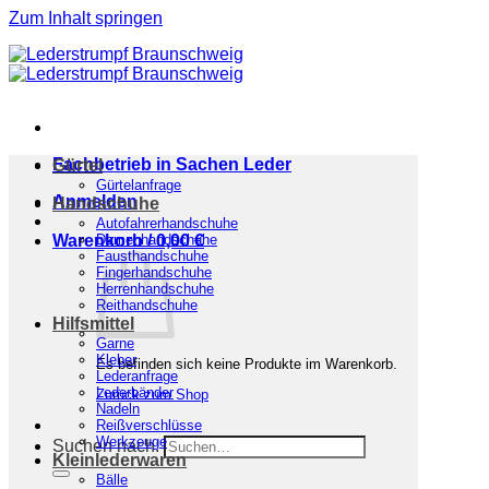
Zum Inhalt springen
Fachbetrieb in Sachen Leder
Gürtel
Gürtelanfrage
Anmelden
Handschuhe
Autofahrerhandschuhe
Warenkorb /
Damenhandschuhe
0,00
€
Fausthandschuhe
Fingerhandschuhe
Herrenhandschuhe
Reithandschuhe
Hilfsmittel
Garne
Kleber
Es befinden sich keine Produkte im Warenkorb.
Lederanfrage
Lederbänder
Zurück zum Shop
Nadeln
Reißverschlüsse
Werkzeuge
Suchen nach:
Kleinlederwaren
Bälle