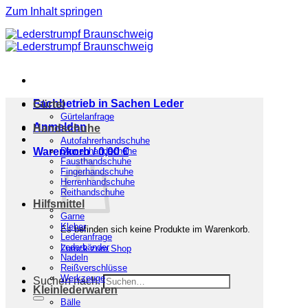
Zum Inhalt springen
Fachbetrieb in Sachen Leder
Gürtel
Gürtelanfrage
Anmelden
Handschuhe
Autofahrerhandschuhe
Warenkorb /
Damenhandschuhe
0,00
€
Fausthandschuhe
Fingerhandschuhe
Herrenhandschuhe
Reithandschuhe
Hilfsmittel
Garne
Kleber
Es befinden sich keine Produkte im Warenkorb.
Lederanfrage
Lederbänder
Zurück zum Shop
Nadeln
Reißverschlüsse
Werkzeuge
Suchen nach:
Kleinlederwaren
Bälle