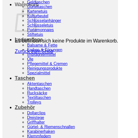
Geldtaschen
Warenkorb
Gürteltaschen
Kartenetuis
Kulturbeutel
Schlüsselanhänger
Schlüsseletuis
Portemonnaies
Stiftetuis
Lederpflege
Es befinden sich keine Produkte im Warenkorb.
Balsame & Fette
Farben & Tönungen
Zurück zum Shop
Imprägniermittel
Öle
Pflegemittel & Cremen
Reinigungsprodukte
Spezialmittel
Taschen
Aktentaschen
Handtaschen
Rucksäcke
Textiltaschen
Trolleys
Zubehör
Dollarclips
Dreistege
Griffhalter
Gürtel- & Riemenschnallen
Karabinerhaken
Klemmfedern