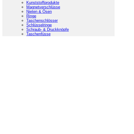
Kunststoffprodukte
Magnetverschlüsse
Nieten & Ösen
Ringe
Taschenschlösser
Schlüsselringe
Schraub- & Druckknöpfe
Taschenfüsse