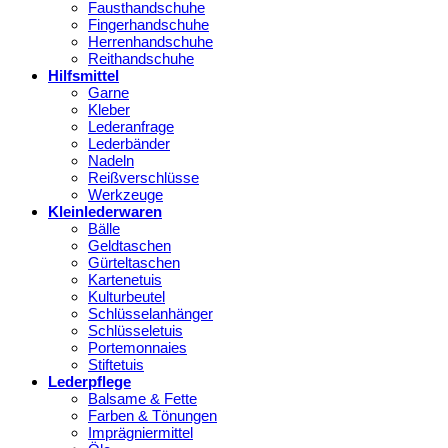
Fausthandschuhe
Fingerhandschuhe
Herrenhandschuhe
Reithandschuhe
Hilfsmittel
Garne
Kleber
Lederanfrage
Lederbänder
Nadeln
Reißverschlüsse
Werkzeuge
Kleinlederwaren
Bälle
Geldtaschen
Gürteltaschen
Kartenetuis
Kulturbeutel
Schlüsselanhänger
Schlüsseletuis
Portemonnaies
Stiftetuis
Lederpflege
Balsame & Fette
Farben & Tönungen
Imprägniermittel