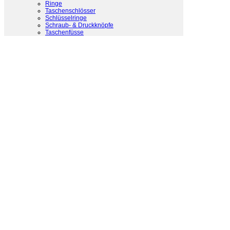
Ringe
Taschenschlösser
Schlüsselringe
Schraub- & Druckknöpfe
Taschenfüsse