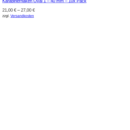
Karabinerhaken Oval 1 – 40 mm – 10x Pack
21,00
€
–
27,00
€
zzgl.
Versandkosten