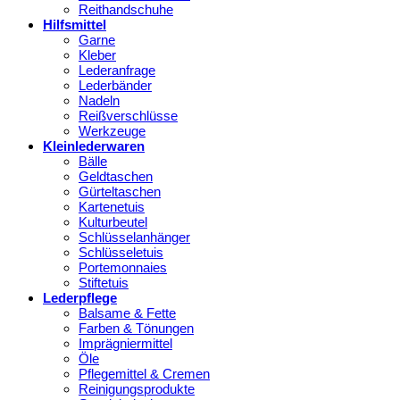
Reithandschuhe
Hilfsmittel
Garne
Kleber
Lederanfrage
Lederbänder
Nadeln
Reißverschlüsse
Werkzeuge
Kleinlederwaren
Bälle
Geldtaschen
Gürteltaschen
Kartenetuis
Kulturbeutel
Schlüsselanhänger
Schlüsseletuis
Portemonnaies
Stiftetuis
Lederpflege
Balsame & Fette
Farben & Tönungen
Imprägniermittel
Öle
Pflegemittel & Cremen
Reinigungsprodukte