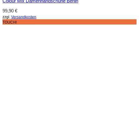
Colour Mix Damenhandschuhe Berlin
99,90
€
zzgl.
Versandkosten
TOUCH!