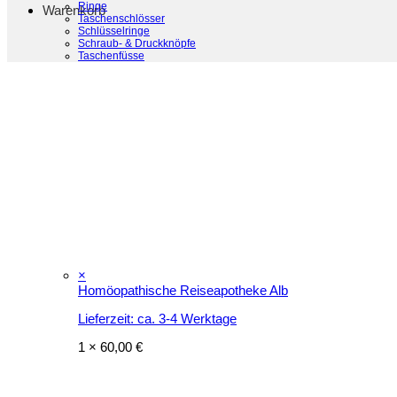
Ringe
Warenkorb
Taschenschlösser
Schlüsselringe
Schraub- & Druckknöpfe
Taschenfüsse
×
Homöopathische Reiseapotheke Alb
Lieferzeit:
ca. 3-4 Werktage
1 ×
60,00
€