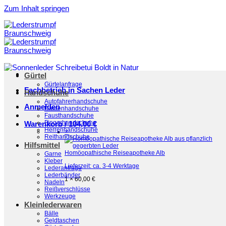
Zum Inhalt springen
Gürtel
Gürtelanfrage
Fachbetrieb in Sachen Leder
Handschuhe
Autofahrerhandschuhe
Anmelden
Damenhandschuhe
Fausthandschuhe
Fingerhandschuhe
Warenkorb /
104,00
€
Herrenhandschuhe
×
Reithandschuhe
Hilfsmittel
Homöopathische Reiseapotheke Alb
Garne
Kleber
Lieferzeit:
ca. 3-4 Werktage
Lederanfrage
Lederbänder
1 ×
60,00
€
Nadeln
Reißverschlüsse
Werkzeuge
Kleinlederwaren
Bälle
Geldtaschen