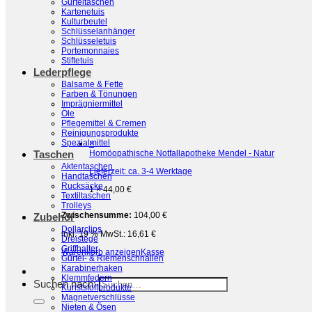
Gürteltaschen
Kartenetuis
Kulturbeutel
Schlüsselanhänger
Schlüsseletuis
Portemonnaies
Stiftetuis
Lederpflege
Balsame & Fette
Farben & Tönungen
Imprägniermittel
Öle
Pflegemittel & Cremen
Reinigungsprodukte
Spezialmittel
×
Homöopathische Notfallapotheke Mendel - Natur
Taschen
Aktentaschen
Lieferzeit:
ca. 3-4 Werktage
Handtaschen
Rucksäcke
1 ×
44,00
€
Textiltaschen
Trolleys
Zwischensumme:
104,00
€
Zubehör
Dollarclips
inkl. 19 % MwSt.:
16,61
€
Dreistege
Griffhalter
Warenkorb anzeigen
Kasse
Gürtel- & Riemenschnallen
Karabinerhaken
Klemmfedern
Suchen nach:
Kunststoffprodukte
Magnetverschlüsse
Nieten & Ösen