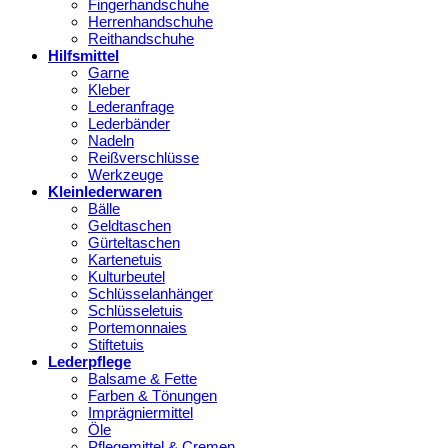
Fingerhandschuhe
Herrenhandschuhe
Reithandschuhe
Hilfsmittel
Garne
Kleber
Lederanfrage
Lederbänder
Nadeln
Reißverschlüsse
Werkzeuge
Kleinlederwaren
Bälle
Geldtaschen
Gürteltaschen
Kartenetuis
Kulturbeutel
Schlüsselanhänger
Schlüsseletuis
Portemonnaies
Stiftetuis
Lederpflege
Balsame & Fette
Farben & Tönungen
Imprägniermittel
Öle
Pflegemittel & Cremen