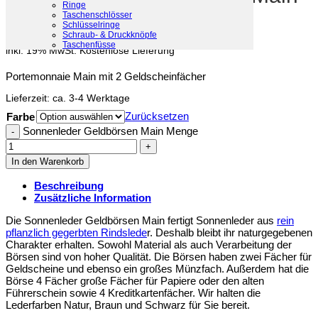
Ringe
Taschenschlösser
Schlüsselringe
127,00
€
Schraub- & Druckknöpfe
Taschenfüsse
inkl. 19% MwSt.
Kostenlose Lieferung
Portemonnaie Main mit 2 Geldscheinfächer
Lieferzeit:
ca. 3-4 Werktage
Zurücksetzen
Farbe
Sonnenleder Geldbörsen Main Menge
In den Warenkorb
Beschreibung
Zusätzliche Information
Die Sonnenleder Geldbörsen Main fertigt Sonnenleder aus
rein
pflanzlich gegerbten Rindslede
r. Deshalb bleibt ihr naturgegebenen
Charakter erhalten. Sowohl Material als auch Verarbeitung der
Börsen sind von hoher Qualität. Die Börsen haben zwei Fächer für
Geldscheine und ebenso ein großes Münzfach. Außerdem hat die
Börse 4 Fächer große Fächer für Papiere oder den alten
Führerschein sowie 4 Kreditkartenfächer. Wir halten die
Lederfarben Natur, Braun und Schwarz für Sie bereit.