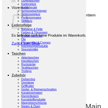
Gürteltaschen
Kartenetuis
Warenkorb
Kulturbeutel
Schlüsselanhänger
Schlüsseletuis
Portemonnaies
Stiftetuis
Lederpflege
Balsame & Fette
Farben & Tönungen
Es befinden sich keine Produkte im Warenkorb.
Imprägniermittel
Öle
Pflegemittel & Cremen
Zurück zum Shop
Reinigungsprodukte
Spezialmittel
Taschen
Aktentaschen
Handtaschen
Rucksäcke
Textiltaschen
Trolleys
Zubehör
Dollarclips
Dreistege
Griffhalter
Gürtel- & Riemenschnallen
Karabinerhaken
Start
/
Kleinlederwaren
/
Portemonnaies
Klemmfedern
Kunststoffprodukte
Magnetverschlüsse
Sonnenleder Geldbörsen Main
Nieten & Ösen