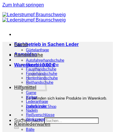
Zum Inhalt springen
Fachbetrieb in Sachen Leder
Gürtel
Gürtelanfrage
Anmelden
Handschuhe
Autofahrerhandschuhe
Warenkorb /
Damenhandschuhe
0,00
€
Fausthandschuhe
Fingerhandschuhe
Herrenhandschuhe
Reithandschuhe
Hilfsmittel
Garne
Kleber
Es befinden sich keine Produkte im Warenkorb.
Lederanfrage
Lederbänder
Zurück zum Shop
Nadeln
Reißverschlüsse
Werkzeuge
Suchen nach:
Kleinlederwaren
Bälle