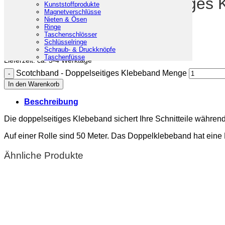
Scotchband – Doppelseitiges 
Kunststoffprodukte
Magnetverschlüsse
Nieten & Ösen
Ringe
6,70
€
Taschenschlösser
Schlüsselringe
inkl. 19% MwSt.
zzgl.
Versandkosten
Schraub- & Druckknöpfe
Taschenfüsse
Lieferzeit:
ca. 3-4 Werktage
Scotchband - Doppelseitiges Klebeband Menge
In den Warenkorb
Beschreibung
Die doppelseitiges Klebeband sichert Ihre Schnitteile währen
Auf einer Rolle sind 50 Meter. Das Doppelklebeband hat eine 
Ähnliche Produkte