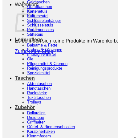
Geldtaschen
Warenkorb
Gürteltaschen
Kartenetuis
Kulturbeutel
Schlüsselanhänger
Schlüsseletuis
Portemonnaies
Stiftetuis
Lederpflege
Es befinden sich keine Produkte im Warenkorb.
Balsame & Fette
Farben & Tönungen
Zurück zum Shop
Imprägniermittel
Öle
Pflegemittel & Cremen
Reinigungsprodukte
Spezialmittel
Taschen
Aktentaschen
Handtaschen
Rucksäcke
Textiltaschen
Trolleys
Zubehör
Dollarclips
Dreistege
Griffhalter
Start
/
Hilfsmittel
/
Kleber
Gürtel- & Riemenschnallen
Karabinerhaken
Klemmfedern