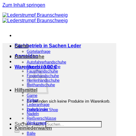
Zum Inhalt springen
Fachbetrieb in Sachen Leder
Gürtel
Gürtelanfrage
Anmelden
Handschuhe
Autofahrerhandschuhe
Warenkorb /
Damenhandschuhe
0,00
€
Fausthandschuhe
Fingerhandschuhe
Herrenhandschuhe
Reithandschuhe
Hilfsmittel
Garne
Kleber
Es befinden sich keine Produkte im Warenkorb.
Lederanfrage
Lederbänder
Zurück zum Shop
Nadeln
Reißverschlüsse
Werkzeuge
Suchen nach:
Kleinlederwaren
Bälle