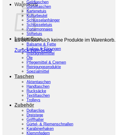
Geldtaschen
Warenkorb
Gürteltaschen
Kartenetuis
Kulturbeutel
Schlüsselanhänger
Schlüsseletuis
Portemonnaies
Stiftetuis
Lederpflege
Es befinden sich keine Produkte im Warenkorb.
Balsame & Fette
Farben & Tönungen
Zurück zum Shop
Imprägniermittel
Öle
Pflegemittel & Cremen
Reinigungsprodukte
Spezialmittel
Taschen
Aktentaschen
Handtaschen
Rucksäcke
Textiltaschen
Trolleys
Zubehör
Dollarclips
Dreistege
Griffhalter
Gürtel- & Riemenschnallen
Karabinerhaken
Klemmfedern