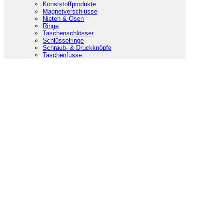
Kunststoffprodukte
Magnetverschlüsse
Nieten & Ösen
Ringe
Taschenschlösser
Schlüsselringe
Schraub- & Druckknöpfe
Taschenfüsse