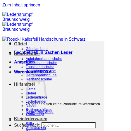
Zum Inhalt springen
Gürtel
Gürtelanfrage
Fachbetrieb in Sachen Leder
Handschuhe
Autofahrerhandschuhe
Anmelden
Damenhandschuhe
Fausthandschuhe
Fingerhandschuhe
Warenkorb /
0,00
€
Herrenhandschuhe
Reithandschuhe
Hilfsmittel
Garne
Kleber
Lederanfrage
Lederbänder
Es befinden sich keine Produkte im Warenkorb.
Nadeln
Reißverschlüsse
Zurück zum Shop
Werkzeuge
Kleinlederwaren
Bälle
Suchen nach:
Geldtaschen