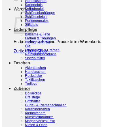
Gürteltaschen
Kartenetuis
Warenkorb
Kulturbeutel
Schlüsselanhänger
Schlüsseletuis
Portemonnaies
Stiftetuis
Lederpflege
Balsame & Fette
Farben & Tönungen
Es befinden sich keine Produkte im Warenkorb.
Imprägniermittel
Öle
Pflegemittel & Cremen
Zurück zum Shop
Reinigungsprodukte
Spezialmittel
Taschen
Aktentaschen
Handtaschen
Rucksäcke
Textiltaschen
Trolleys
Zubehör
Dollarclips
Dreistege
Griffhalter
Gürtel- & Riemenschnallen
Karabinerhaken
Klemmfedern
Kunststoffprodukte
Magnetverschlüsse
Nieten & Ösen