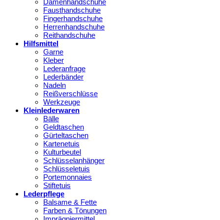
Damenhandschuhe
Fausthandschuhe
Fingerhandschuhe
Herrenhandschuhe
Reithandschuhe
Hilfsmittel
Garne
Kleber
Lederanfrage
Lederbänder
Nadeln
Reißverschlüsse
Werkzeuge
Kleinlederwaren
Bälle
Geldtaschen
Gürteltaschen
Kartenetuis
Kulturbeutel
Schlüsselanhänger
Schlüsseletuis
Portemonnaies
Stiftetuis
Lederpflege
Balsame & Fette
Farben & Tönungen
Imprägniermittel