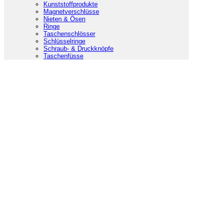
Kunststoffprodukte
Magnetverschlüsse
Nieten & Ösen
Ringe
Taschenschlösser
Schlüsselringe
Schraub- & Druckknöpfe
Taschenfüsse