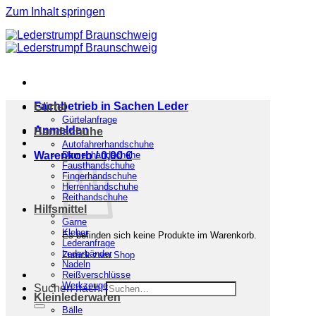
Zum Inhalt springen
Fachbetrieb in Sachen Leder
Gürtel
Gürtelanfrage
Anmelden
Handschuhe
Autofahrerhandschuhe
Warenkorb /
Damenhandschuhe
0,00
€
Fausthandschuhe
Fingerhandschuhe
Herrenhandschuhe
Reithandschuhe
Hilfsmittel
Garne
Kleber
Es befinden sich keine Produkte im Warenkorb.
Lederanfrage
Lederbänder
Zurück zum Shop
Nadeln
Reißverschlüsse
Werkzeuge
Suchen nach:
Kleinlederwaren
Bälle