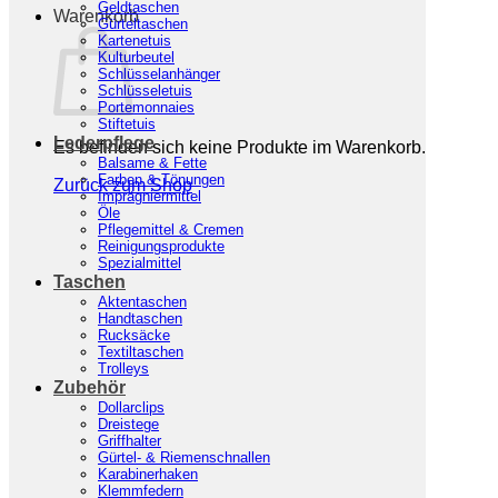
Geldtaschen
Warenkorb
Gürteltaschen
Kartenetuis
Kulturbeutel
Schlüsselanhänger
Schlüsseletuis
Portemonnaies
Stiftetuis
Lederpflege
Es befinden sich keine Produkte im Warenkorb.
Balsame & Fette
Farben & Tönungen
Zurück zum Shop
Imprägniermittel
Öle
Pflegemittel & Cremen
Reinigungsprodukte
Spezialmittel
Taschen
Aktentaschen
Handtaschen
Rucksäcke
Textiltaschen
Trolleys
Zubehör
Dollarclips
Dreistege
Griffhalter
Gürtel- & Riemenschnallen
Karabinerhaken
Klemmfedern