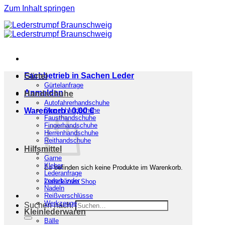
Zum Inhalt springen
Fachbetrieb in Sachen Leder
Gürtel
Gürtelanfrage
Anmelden
Handschuhe
Autofahrerhandschuhe
Warenkorb /
Damenhandschuhe
0,00
€
Fausthandschuhe
Fingerhandschuhe
Herrenhandschuhe
Reithandschuhe
Hilfsmittel
Garne
Kleber
Es befinden sich keine Produkte im Warenkorb.
Lederanfrage
Lederbänder
Zurück zum Shop
Nadeln
Reißverschlüsse
Werkzeuge
Suchen nach:
Kleinlederwaren
Bälle