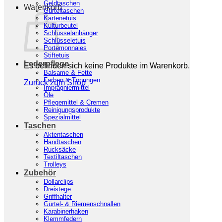
Geldtaschen
Warenkorb
Gürteltaschen
Kartenetuis
Kulturbeutel
Schlüsselanhänger
Schlüsseletuis
Portemonnaies
Stiftetuis
Lederpflege
Es befinden sich keine Produkte im Warenkorb.
Balsame & Fette
Farben & Tönungen
Zurück zum Shop
Imprägniermittel
Öle
Pflegemittel & Cremen
Reinigungsprodukte
Spezialmittel
Taschen
Aktentaschen
Handtaschen
Rucksäcke
Textiltaschen
Trolleys
Zubehör
Dollarclips
Dreistege
Griffhalter
Start
/
Lederpflege
/
Reinigungsprodukte
Gürtel- & Riemenschnallen
Karabinerhaken
Klemmfedern