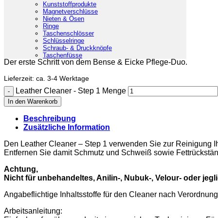
Leather Cleaner – Step 1
Kunststoffprodukte
Magnetverschlüsse
Nieten & Ösen
Ringe
3,00
€
Taschenschlösser
Schlüsselringe
inkl. 19% MwSt.
zzgl.
Versandkosten
Schraub- & Druckknöpfe
Taschenfüsse
Der erste Schritt von dem Bense & Eicke Pflege-Duo.
Lieferzeit:
ca. 3-4 Werktage
Leather Cleaner - Step 1 Menge
In den Warenkorb
Beschreibung
Zusätzliche Information
Den Leather Cleaner – Step 1 verwenden Sie zur Reinigung Ih
Entfernen Sie damit Schmutz und Schweiß sowie Fettrückstä
Achtung,
Nicht für unbehandeltes, Anilin-, Nubuk-, Velour- oder jeg
Angabeflichtige Inhaltsstoffe für den Cleaner nach Verord
Arbeitsanleitung: