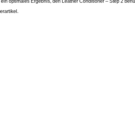
ein optimales Ergebnis, den Leather Conditioner – Step 2 benu
rartikel.