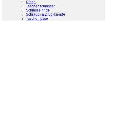
Ringe
Taschenschlösser
Schlüsselringe
Schraub- & Druckknöpfe
Taschenfüsse