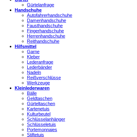
Gürtelanfrage
Handschuhe
Autofahrerhandschuhe
Damenhandschuhe
Fausthandschuhe
Fingerhandschuhe
Herrenhandschuhe
Reithandschuhe
Hilfsmittel
Garne
Kleber
Lederanfrage
Lederbänder
Nadeln
Reißverschlüsse
Werkzeuge
Kleinlederwaren
Bälle
Geldtaschen
Gürteltaschen
Kartenetuis
Kulturbeutel
Schlüsselanhänger
Schlüsseletuis
Portemonnaies
Stiftetuis