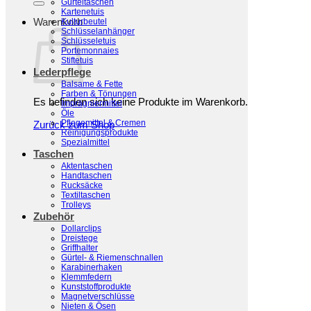
Gürteltaschen
Kartenetuis
Warenkorb
Kulturbeutel
Schlüsselanhänger
Schlüsseletuis
Portemonnaies
Stiftetuis
Lederpflege
Balsame & Fette
Farben & Tönungen
Es befinden sich keine Produkte im Warenkorb.
Imprägniermittel
Öle
Pflegemittel & Cremen
Zurück zum Shop
Reinigungsprodukte
Spezialmittel
Taschen
Aktentaschen
Handtaschen
Rucksäcke
Textiltaschen
Trolleys
Zubehör
Dollarclips
Dreistege
Griffhalter
Gürtel- & Riemenschnallen
Karabinerhaken
Klemmfedern
Kunststoffprodukte
Magnetverschlüsse
Nieten & Ösen