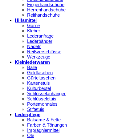
Fingerhandschuhe
Herrenhandschuhe
Reithandschuhe
Hilfsmittel
Garne
Kleber
Lederanfrage
Lederbänder
Nadeln
Reißverschlüsse
Werkzeuge
Kleinlederwaren
Bälle
Geldtaschen
Gürteltaschen
Kartenetuis
Kulturbeutel
Schlüsselanhänger
Schlüsseletuis
Portemonnaies
Stiftetuis
Lederpflege
Balsame & Fette
Farben & Tönungen
Imprägniermittel
Öle