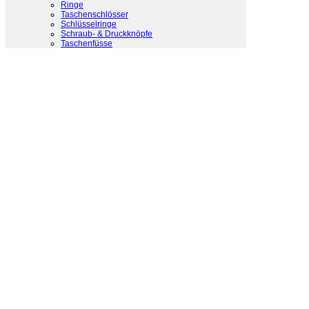
Ringe
Taschenschlösser
Schlüsselringe
Schraub- & Druckknöpfe
Taschenfüsse