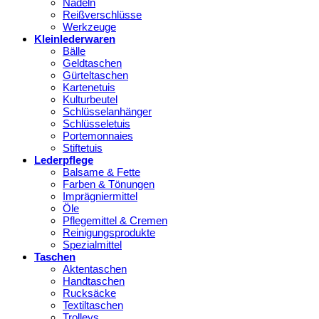
Nadeln
Reißverschlüsse
Werkzeuge
Kleinlederwaren
Bälle
Geldtaschen
Gürteltaschen
Kartenetuis
Kulturbeutel
Schlüsselanhänger
Schlüsseletuis
Portemonnaies
Stiftetuis
Lederpflege
Balsame & Fette
Farben & Tönungen
Imprägniermittel
Öle
Pflegemittel & Cremen
Reinigungsprodukte
Spezialmittel
Taschen
Aktentaschen
Handtaschen
Rucksäcke
Textiltaschen
Trolleys