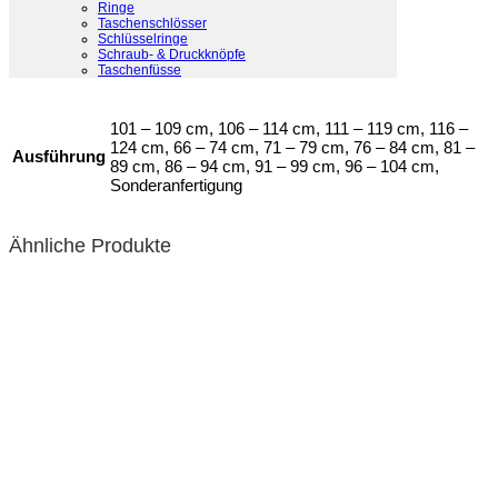
Ringe
Hersteller
Lederstrumpf
Taschenschlösser
Schlüsselringe
Schraub- & Druckknöpfe
Material
Echtleder
Taschenfüsse
101 – 109 cm, 106 – 114 cm, 111 – 119 cm, 116 –
124 cm, 66 – 74 cm, 71 – 79 cm, 76 – 84 cm, 81 –
Ausführung
89 cm, 86 – 94 cm, 91 – 99 cm, 96 – 104 cm,
Sonderanfertigung
Ähnliche Produkte