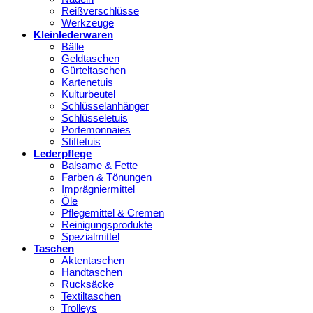
Reißverschlüsse
Werkzeuge
Kleinlederwaren
Bälle
Geldtaschen
Gürteltaschen
Kartenetuis
Kulturbeutel
Schlüsselanhänger
Schlüsseletuis
Portemonnaies
Stiftetuis
Lederpflege
Balsame & Fette
Farben & Tönungen
Imprägniermittel
Öle
Pflegemittel & Cremen
Reinigungsprodukte
Spezialmittel
Taschen
Aktentaschen
Handtaschen
Rucksäcke
Textiltaschen
Trolleys