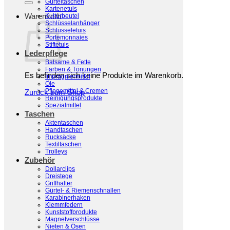
Gürteltaschen
Kartenetuis
Warenkorb
Kulturbeutel
Schlüsselanhänger
Schlüsseletuis
Portemonnaies
Stiftetuis
Lederpflege
Balsame & Fette
Farben & Tönungen
Es befinden sich keine Produkte im Warenkorb.
Imprägniermittel
Öle
Pflegemittel & Cremen
Zurück zum Shop
Reinigungsprodukte
Spezialmittel
Taschen
Aktentaschen
Handtaschen
Rucksäcke
Textiltaschen
Trolleys
Zubehör
Dollarclips
Dreistege
Griffhalter
Gürtel- & Riemenschnallen
Karabinerhaken
Klemmfedern
Kunststoffprodukte
Magnetverschlüsse
Nieten & Ösen