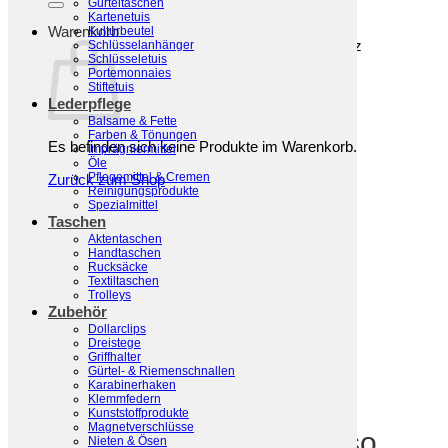
Gürteltaschen
Kartenetuis
Warenkorb
Kulturbeutel
Schlüsselanhänger
Schlüsseletuis
Portemonnaies
Stiftetuis
Lederpflege
Balsame & Fette
Farben & Tönungen
Es befinden sich keine Produkte im Warenkorb.
Imprägniermittel
Öle
Pflegemittel & Cremen
Zurück zum Shop
Reinigungsprodukte
Spezialmittel
Taschen
Aktentaschen
Handtaschen
Rucksäcke
Textiltaschen
Trolleys
Zubehör
Dollarclips
Dreistege
Griffhalter
Start
/
Handschuhe
/
Damenhandschuhe
Gürtel- & Riemenschnallen
Karabinerhaken
Geflochtene
Klemmfedern
Kunststoffprodukte
Magnetverschlüsse
Damenhandschuhe Treviso
Nieten & Ösen