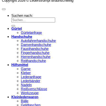
Copyright 2026 © Lederstrumpf Braunschweig
Suchen nach:
Gürtel
Gürtelanfrage
Handschuhe
Autofahrerhandschuhe
Damenhandschuhe
Fausthandschuhe
Fingerhandschuhe
Herrenhandschuhe
Reithandschuhe
Hilfsmittel
Garne
Kleber
Lederanfrage
Lederbänder
Nadeln
Reißverschlüsse
Werkzeuge
Kleinlederwaren
Bälle
Geldtaschen