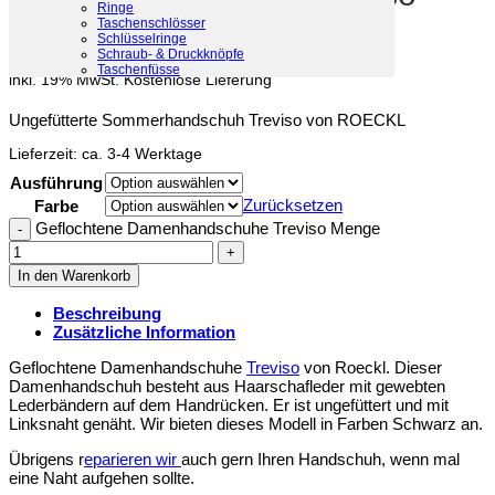
Ringe
Taschenschlösser
Schlüsselringe
159,00
€
Schraub- & Druckknöpfe
Taschenfüsse
inkl. 19% MwSt.
Kostenlose Lieferung
Ungefütterte Sommerhandschuh Treviso von ROECKL
Lieferzeit:
ca. 3-4 Werktage
Ausführung
Zurücksetzen
Farbe
Geflochtene Damenhandschuhe Treviso Menge
In den Warenkorb
Beschreibung
Zusätzliche Information
Geflochtene Damenhandschuhe
Treviso
von Roeckl. Dieser
Damenhandschuh besteht aus Haarschafleder mit gewebten
Lederbändern auf dem Handrücken. Er ist ungefüttert und mit
Linksnaht genäht. Wir bieten dieses Modell in Farben Schwarz an.
Übrigens r
eparieren wir
auch gern Ihren Handschuh, wenn mal
eine Naht aufgehen sollte.