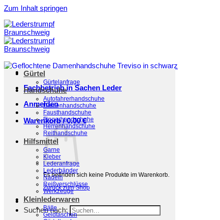
Zum Inhalt springen
Gürtel
Gürtelanfrage
Fachbetrieb in Sachen Leder
Handschuhe
Autofahrerhandschuhe
Anmelden
Damenhandschuhe
Fausthandschuhe
Fingerhandschuhe
Warenkorb /
0,00
€
Herrenhandschuhe
Reithandschuhe
Hilfsmittel
Garne
Kleber
Lederanfrage
Lederbänder
Es befinden sich keine Produkte im Warenkorb.
Nadeln
Reißverschlüsse
Zurück zum Shop
Werkzeuge
Kleinlederwaren
Bälle
Suchen nach:
Geldtaschen