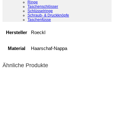
Ringe
Taschenschlösser
Schlüsselringe
Schraub- & Druckknöpfe
Ausführung
6.5, 7, 7.5, 8
Taschenfüsse
Hersteller
Roeckl
Material
Haarschaf-Nappa
Ähnliche Produkte