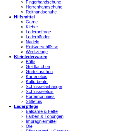
Fingerhandschuhe
Herrenhandschuhe
Reithandschuhe
Hilfsmittel
Garne
Kleber
Lederanfrage
Lederbänder
Nadeln
Reißverschlüsse
Werkzeuge
Kleinlederwaren
Bälle
Geldtaschen
Gürteltaschen
Kartenetuis
Kulturbeutel
Schlüsselanhänger
Schlüsseletuis
Portemonnaies
Stiftetuis
Lederpflege
Balsame & Fette
Farben & Tönungen
Imprägniermittel
Öle