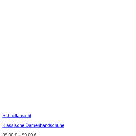
Schnellansicht
Klassische Damenhandschuhe
89,00
€
–
99,00
€