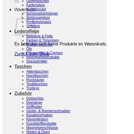
Gürteltaschen
Kartenetuis
Warenkorb
Kulturbeutel
Schlüsselanhänger
Schlüsseletuis
Portemonnaies
Stiftetuis
Lederpflege
Balsame & Fette
Farben & Tönungen
Es befinden sich keine Produkte im Warenkorb.
Imprägniermittel
Öle
Pflegemittel & Cremen
Zurück zum Shop
Reinigungsprodukte
Spezialmittel
Taschen
Aktentaschen
Handtaschen
Rucksäcke
Textiltaschen
Trolleys
Zubehör
Dollarclips
Dreistege
Griffhalter
Gürtel- & Riemenschnallen
Karabinerhaken
Klemmfedern
Kunststoffprodukte
Magnetverschlüsse
Nieten & Ösen