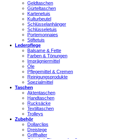
Geldtaschen
Gürteltaschen
Kartenetuis
Kulturbeutel
Schlüsselanhänger
Schlüsseletuis
Portemonnaies
Stiftetuis
Lederpflege
Balsame & Fette
Farben & Tönungen
Imprägniermittel
Öle
Pflegemittel & Cremen
Reinigungsprodukte
Spezialmittel
Taschen
Aktentaschen
Handtaschen
Rucksäcke
Textiltaschen
Trolleys
Zubehör
Dollarclips
Dreistege
Griffhalter