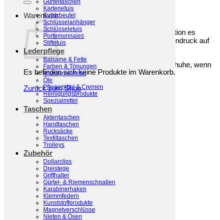
Gürteltaschen
Beschreibung
Kartenetuis
Warenkorb
Kulturbeutel
Zusätzliche Information
Schlüsselanhänger
Schlüsseletuis
Der Damenhandschuh
Leo
ist eine elegante Kombination es
Portemonnaies
Haarschafleder in der Innenhand und einem Leopardendruck auf
Stiftetuis
dem Handrücken. Er hat ein warmes Wollfutter.
Lederpflege
Balsame & Fette
Übrigens r
eparieren wir
auch gerne Ihre Fausthandschuhe, wenn
Farben & Tönungen
Es befinden sich keine Produkte im Warenkorb.
mal eine Naht aufgehen sollte.
Imprägniermittel
Öle
Pflegemittel & Cremen
Zurück zum Shop
Reinigungsprodukte
Ausführung
6.5, 7, 7.5, 8.5, 8, Nach Wunsch
Spezialmittel
Taschen
Aktentaschen
Material
Haarschaf-Nappa
Handtaschen
Rucksäcke
Textiltaschen
Trolleys
Hersteller
Szendelbacher
Zubehör
Dollarclips
Dreistege
Ähnliche Produkte
Griffhalter
Gürtel- & Riemenschnallen
Karabinerhaken
Klemmfedern
Kunststoffprodukte
Magnetverschlüsse
Nieten & Ösen