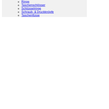
Ringe
Taschenschlösser
Schlüsselringe
Schraub- & Druckknöpfe
Taschenfüsse