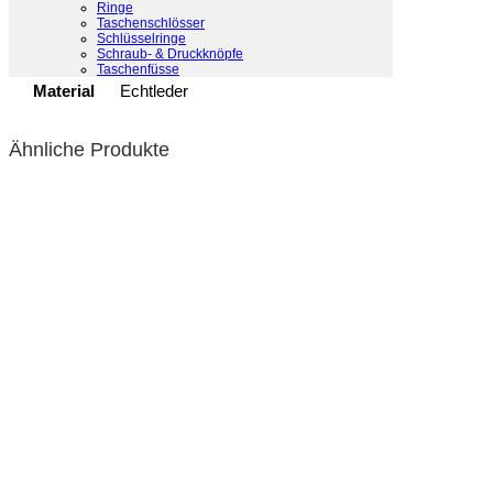
Ringe
Taschenschlösser
Hersteller
Lederstrumpf
Schlüsselringe
Schraub- & Druckknöpfe
Taschenfüsse
Material
Echtleder
Ähnliche Produkte