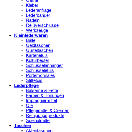
Garne
Kleber
Lederanfrage
Lederbänder
Nadeln
Reißverschlüsse
Werkzeuge
Kleinlederwaren
Bälle
Geldtaschen
Gürteltaschen
Kartenetuis
Kulturbeutel
Schlüsselanhänger
Schlüsseletuis
Portemonnaies
Stiftetuis
Lederpflege
Balsame & Fette
Farben & Tönungen
Imprägniermittel
Öle
Pflegemittel & Cremen
Reinigungsprodukte
Spezialmittel
Taschen
Aktentaschen