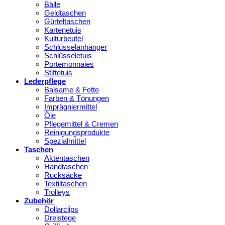
Bälle
Geldtaschen
Gürteltaschen
Kartenetuis
Kulturbeutel
Schlüsselanhänger
Schlüsseletuis
Portemonnaies
Stiftetuis
Lederpflege
Balsame & Fette
Farben & Tönungen
Imprägniermittel
Öle
Pflegemittel & Cremen
Reinigungsprodukte
Spezialmittel
Taschen
Aktentaschen
Handtaschen
Rucksäcke
Textiltaschen
Trolleys
Zubehör
Dollarclips
Dreistege