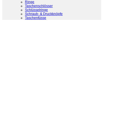
Ringe
Taschenschlösser
Schlüsselringe
Schraub- & Druckknöpfe
Taschenfüsse