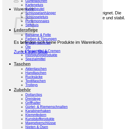
Gürteltaschen
Zusätzliche Information
Kartenetuis
Warenkorb
Kulturbeutel
Diese D-Ringe sind sind für 16 mm breite Riemen geeignet. Die
Schlüsselanhänger
Schlüsseletuis
Halbringe haben eine Stärke von 3 mm. Sie sind solide und stabil.
Portemonnaies
Das Grundmaterial der D-Ringe ist Eisen.
Stiftetuis
Lederpflege
Maße
1,6 cm
Balsame & Fette
Farben & Tönungen
Es befinden sich keine Produkte im Warenkorb.
Farbe
Altmessing, Gold, Silber
Imprägniermittel
Öle
Pflegemittel & Cremen
Zurück zum Shop
Reinigungsprodukte
Material
Eisen
Spezialmittel
Taschen
Aktentaschen
Stärke
3 mm
Handtaschen
Rucksäcke
Textiltaschen
Trolleys
Ähnliche Produkte
Zubehör
Dollarclips
Dreistege
Griffhalter
Gürtel- & Riemenschnallen
Karabinerhaken
Klemmfedern
Kunststoffprodukte
Magnetverschlüsse
Nieten & Ösen