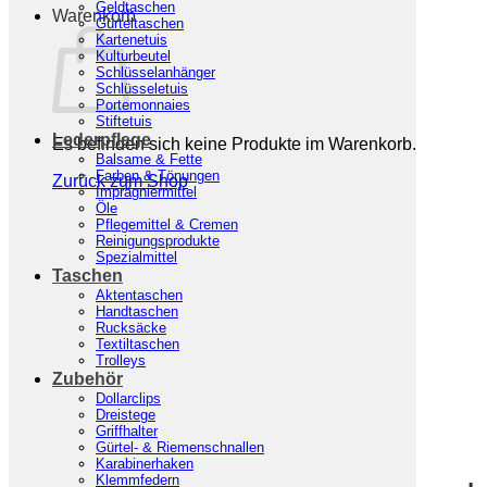
Geldtaschen
Warenkorb
Gürteltaschen
Kartenetuis
Kulturbeutel
Schlüsselanhänger
Schlüsseletuis
Portemonnaies
Stiftetuis
Lederpflege
Es befinden sich keine Produkte im Warenkorb.
Balsame & Fette
Farben & Tönungen
Zurück zum Shop
Imprägniermittel
Öle
Pflegemittel & Cremen
Reinigungsprodukte
Spezialmittel
Taschen
Aktentaschen
Handtaschen
Rucksäcke
Textiltaschen
Trolleys
Zubehör
Dollarclips
Dreistege
Griffhalter
Start
/
Taschen
/
Handtaschen
Gürtel- & Riemenschnallen
Karabinerhaken
Klemmfedern