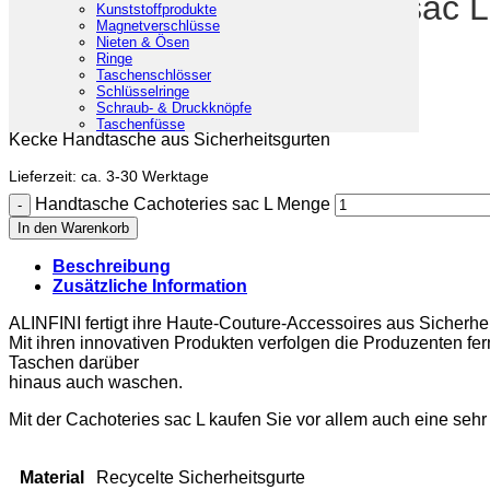
Handtasche Cachoteries sac L
Kunststoffprodukte
Magnetverschlüsse
Nieten & Ösen
Ringe
139,00
€
Taschenschlösser
Schlüsselringe
inkl. 19% MwSt.
Kostenlose Lieferung
Schraub- & Druckknöpfe
Taschenfüsse
Kecke Handtasche aus Sicherheitsgurten
Lieferzeit:
ca. 3-30 Werktage
Handtasche Cachoteries sac L Menge
In den Warenkorb
Beschreibung
Zusätzliche Information
ALINFINI fertigt ihre Haute-Couture-Accessoires aus Sicherhe
Mit ihren innovativen Produkten verfolgen die Produzenten f
Taschen darüber
hinaus auch waschen.
Mit der Cachoteries sac L kaufen Sie vor allem auch eine sehr 
Material
Recycelte Sicherheitsgurte