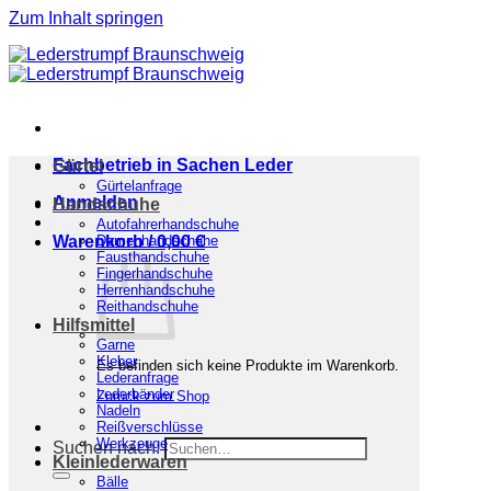
Zum Inhalt springen
Fachbetrieb in Sachen Leder
Gürtel
Gürtelanfrage
Anmelden
Handschuhe
Autofahrerhandschuhe
Warenkorb /
Damenhandschuhe
0,00
€
Fausthandschuhe
Fingerhandschuhe
Herrenhandschuhe
Reithandschuhe
Hilfsmittel
Garne
Kleber
Es befinden sich keine Produkte im Warenkorb.
Lederanfrage
Lederbänder
Zurück zum Shop
Nadeln
Reißverschlüsse
Werkzeuge
Suchen nach:
Kleinlederwaren
Bälle