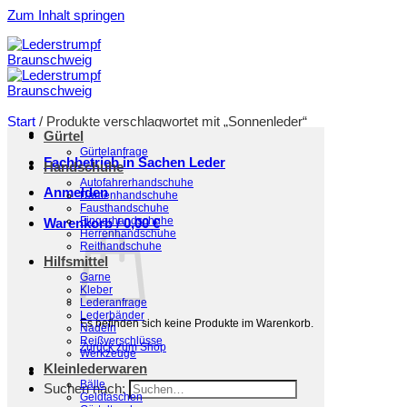
Zum Inhalt springen
Start
/
Produkte verschlagwortet mit „Sonnenleder“
Gürtel
Filter
Gürtelanfrage
Fachbetrieb in Sachen Leder
Handschuhe
Autofahrerhandschuhe
Anmelden
Damenhandschuhe
Fausthandschuhe
Fingerhandschuhe
Warenkorb /
0,00
€
Herrenhandschuhe
Reithandschuhe
Hilfsmittel
Garne
Kleber
Lederanfrage
Lederbänder
Es befinden sich keine Produkte im Warenkorb.
Nadeln
Reißverschlüsse
Zurück zum Shop
Werkzeuge
Kleinlederwaren
Bälle
Suchen nach:
Geldtaschen