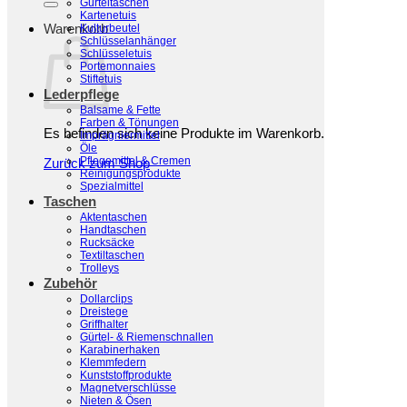
Gürteltaschen
Kartenetuis
Warenkorb
Kulturbeutel
Schlüsselanhänger
Schlüsseletuis
Portemonnaies
Stiftetuis
Lederpflege
Balsame & Fette
Farben & Tönungen
Es befinden sich keine Produkte im Warenkorb.
Imprägniermittel
Öle
Pflegemittel & Cremen
Zurück zum Shop
Reinigungsprodukte
Spezialmittel
Taschen
Aktentaschen
Handtaschen
Rucksäcke
Textiltaschen
Trolleys
Zubehör
Dollarclips
Dreistege
Griffhalter
Gürtel- & Riemenschnallen
Karabinerhaken
Klemmfedern
Kunststoffprodukte
Magnetverschlüsse
Nieten & Ösen