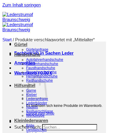
Zum Inhalt springen
Start
/
Produkte verschlagwortet mit „Mittelalter“
Gürtel
Filter
Gürtelanfrage
Fachbetrieb in Sachen Leder
Handschuhe
Autofahrerhandschuhe
Anmelden
Damenhandschuhe
Fausthandschuhe
Fingerhandschuhe
Warenkorb /
0,00
€
Herrenhandschuhe
Reithandschuhe
Hilfsmittel
Garne
Kleber
Lederanfrage
Lederbänder
Es befinden sich keine Produkte im Warenkorb.
Nadeln
Reißverschlüsse
Zurück zum Shop
Werkzeuge
Kleinlederwaren
Bälle
Suchen nach:
Geldtaschen