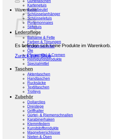
Gürteltaschen
Kartenetuis
Warenkorb
Kulturbeutel
Schlüsselanhänger
Schlüsseletuis
Portemonnaies
Stiftetuis
Lederpflege
Balsame & Fette
Farben & Tönungen
Es befinden sich keine Produkte im Warenkorb.
Imprägniermittel
Öle
Pflegemittel & Cremen
Zurück zum Shop
Schnellansicht
Reinigungsprodukte
Spezialmittel
Gürtelschliessen 40 mm 074-N1 Altschwarz
Taschen
Aktentaschen
22,00
€
Handtaschen
Rucksäcke
zzgl.
Versandkosten
Textiltaschen
Filtern nach Preis
Trolleys
Min. Preis
Max. Preis
Zubehör
Filter
Dollarclips
Dreistege
Filtern nach Ausführung
Griffhalter
Gürtel- & Riemenschnallen
40 mm
(1)
Karabinerhaken
Klemmfedern
Filtern nach Farbe
Kunststoffprodukte
Magnetverschlüsse
Nieten & Ösen
Altschwarz
(1)