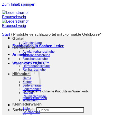
Zum Inhalt springen
Start
/
Produkte verschlagwortet mit „kompakte Geldbörse“
Gürtel
Filter
Gürtelanfrage
Fachbetrieb in Sachen Leder
Handschuhe
Autofahrerhandschuhe
Anmelden
Damenhandschuhe
Fausthandschuhe
Fingerhandschuhe
Warenkorb /
0,00
€
Herrenhandschuhe
Reithandschuhe
Hilfsmittel
Garne
Kleber
Lederanfrage
Lederbänder
Es befinden sich keine Produkte im Warenkorb.
Nadeln
Reißverschlüsse
Zurück zum Shop
Werkzeuge
Kleinlederwaren
Bälle
Suchen nach:
Geldtaschen