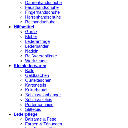
Damenhandschuhe
Fausthandschuhe
Fingerhandschuhe
Herrenhandschuhe
Reithandschuhe
Hilfsmittel
Garne
Kleber
Lederanfrage
Lederbänder
Nadeln
Reißverschlüsse
Werkzeuge
Kleinlederwaren
Bälle
Geldtaschen
Gürteltaschen
Kartenetuis
Kulturbeutel
Schlüsselanhänger
Schlüsseletuis
Portemonnaies
Stiftetuis
Lederpflege
Balsame & Fette
Farben & Tönungen