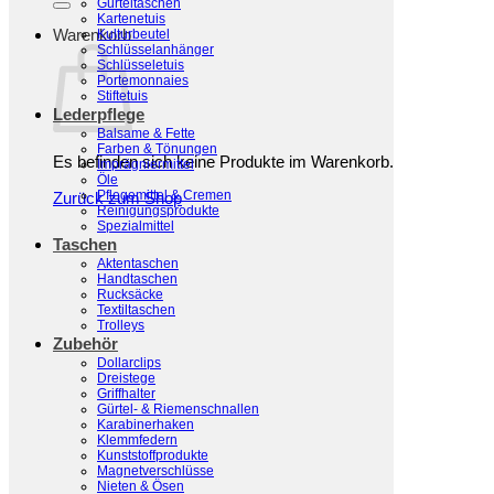
Gürteltaschen
Kartenetuis
Warenkorb
Kulturbeutel
Schlüsselanhänger
Schlüsseletuis
Portemonnaies
Stiftetuis
Lederpflege
Balsame & Fette
Farben & Tönungen
Es befinden sich keine Produkte im Warenkorb.
Imprägniermittel
Öle
Pflegemittel & Cremen
Zurück zum Shop
Reinigungsprodukte
Spezialmittel
Taschen
Aktentaschen
Handtaschen
Rucksäcke
Textiltaschen
Trolleys
Zubehör
Dollarclips
Dreistege
Griffhalter
Gürtel- & Riemenschnallen
Karabinerhaken
Klemmfedern
Kunststoffprodukte
Magnetverschlüsse
Nieten & Ösen