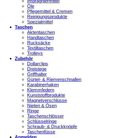
Imprägniermittel
Öle
Pflegemittel & Cremen
Reinigungsprodukte
Spezialmittel
Taschen
Aktentaschen
Handtaschen
Rucksäcke
Textiltaschen
Trolleys
Zubehör
Dollarclips
Dreistege
Griffhalter
Gürtel- & Riemenschnallen
Karabinerhaken
Klemmfedern
Kunststoffprodukte
Magnetverschlüsse
Nieten & Ösen
Ringe
Taschenschlösser
Schlüsselringe
Schraub- & Druckknöpfe
Taschenfüsse
Anmelden