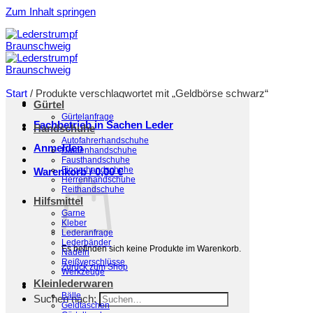
Zum Inhalt springen
Start
/
Produkte verschlagwortet mit „Geldbörse schwarz“
Gürtel
Filter
Gürtelanfrage
Fachbetrieb in Sachen Leder
Handschuhe
Autofahrerhandschuhe
Anmelden
Damenhandschuhe
Fausthandschuhe
Fingerhandschuhe
Warenkorb /
0,00
€
Herrenhandschuhe
Reithandschuhe
Hilfsmittel
Garne
Kleber
Lederanfrage
Lederbänder
Es befinden sich keine Produkte im Warenkorb.
Nadeln
Reißverschlüsse
Zurück zum Shop
Werkzeuge
Kleinlederwaren
Bälle
Suchen nach:
Geldtaschen