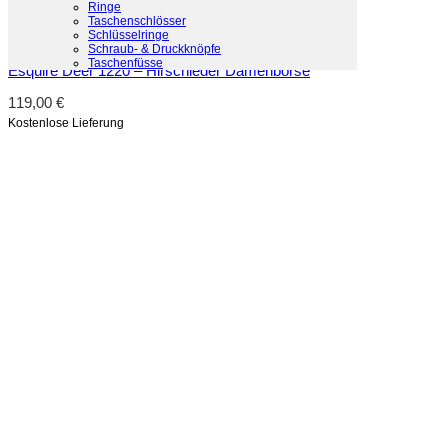
Ringe
Taschenschlösser
Schlüsselringe
Schnellansicht
Schraub- & Druckknöpfe
Taschenfüsse
Esquire Deer 1220 – Hirschleder Damenbörse
119,00
€
Kostenlose Lieferung