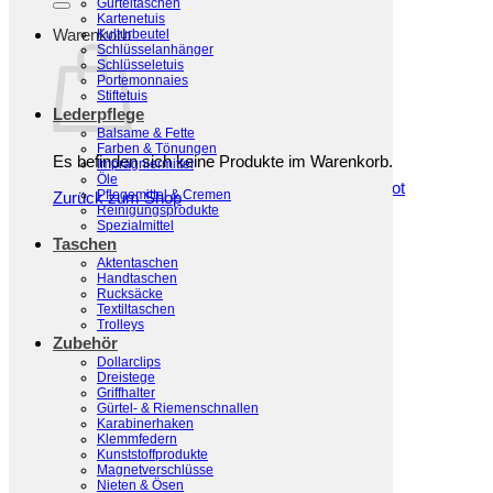
Gürteltaschen
Kartenetuis
Warenkorb
Kulturbeutel
Schlüsselanhänger
Schlüsseletuis
Portemonnaies
Stiftetuis
Lederpflege
Balsame & Fette
Farben & Tönungen
Es befinden sich keine Produkte im Warenkorb.
Imprägniermittel
Öle
Pflegemittel & Cremen
Zurück zum Shop
Reinigungsprodukte
Spezialmittel
Taschen
Aktentaschen
Handtaschen
Rucksäcke
Textiltaschen
Trolleys
Zubehör
Dollarclips
Dreistege
Griffhalter
Gürtel- & Riemenschnallen
Karabinerhaken
Klemmfedern
Kunststoffprodukte
Magnetverschlüsse
Nieten & Ösen